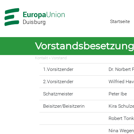
Zur
Zum
Hauptnavigation
Hauptbereich
Startseite
Duisburg
Vorstandsbesetzung 
Kontakt
»
Vorstand
1.Vorsitzender
Dr. Norbert 
2.Vorsitzender
Wilfried Ha
Schatzmeister
Peter Ibe
Beisitzer/Beisitzerin
Kira Schulz
Robert Ton
Nina Wegen