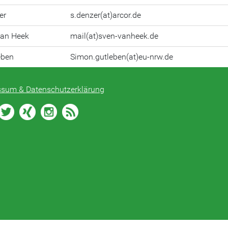
er
s.denzer(at)arcor.de
van Heek
mail(at)sven-vanheek.de
eben
Simon.gutleben(at)eu-nrw.de
ssum & Datenschutzerklärung