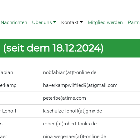
Nachrichten
Über uns
Kontakt
Mitglied werden
Partn
(seit dem 18.12.2024)
Fabian
nobfabian(at)t-online.de
verkamp
haverkampwilfried9(at)gmail.com
peteribe(at)me.com
e-Lohoff
k.schulze-lohoff(at)gmx.de
ks
robert(at)robert-tonks.de
aer
nina.wegenaer(at)t-online.de