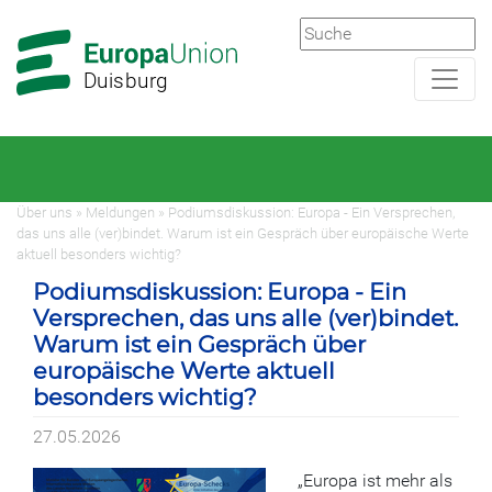
Zur
Zum
Hauptnavigation
Hauptbereich
Duisburg
Über uns » Meldungen » Podiumsdiskussion: Europa - Ein Versprechen,
das uns alle (ver)bindet. Warum ist ein Gespräch über europäische Werte
aktuell besonders wichtig?
Podiumsdiskussion: Europa - Ein
Versprechen, das uns alle (ver)bindet.
Warum ist ein Gespräch über
europäische Werte aktuell
besonders wichtig?
27.05.2026
„Europa ist mehr als