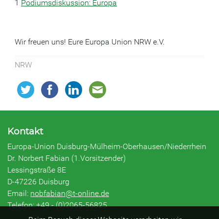
1
Podiumsdiskussion: Europa
Wir freuen uns! Eure Europa Union NRW e.V.
NRW
Kontakt
Europa-Union Duisburg-Mülheim-Oberhausen/Niederrhein
Dr. Norbert Fabian (1.Vorsitzender)
Lessingstraße 8E
D-47226 Duisburg
Email:
nobfabian@t-online.de
Telefon: +49 - (0)2065-56825